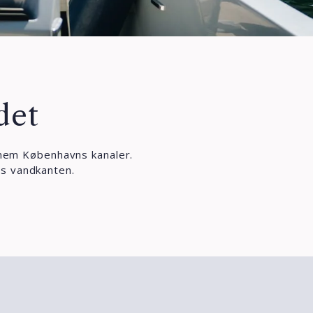
det
nnem Københavns kanaler.
gs vandkanten.