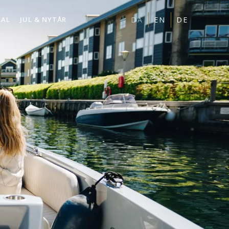
RAL
JUL & NYTÅR
DA
EN
DE