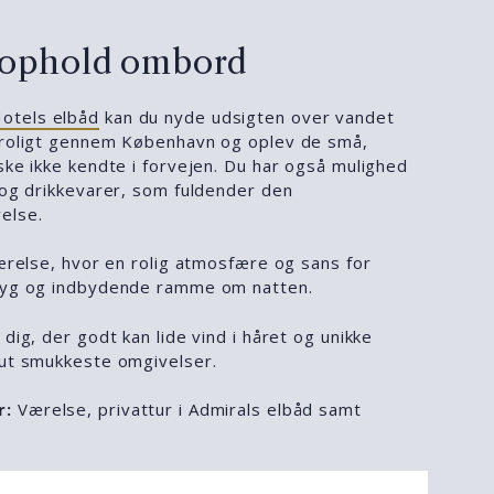
dt ophold ombord
Hotels elbåd
kan du nyde udsigten over vandet
 roligt gennem København og oplev de små,
ske ikke kendte i forvejen. Du har også mulighed
 og drikkevarer, som fuldender den
else.
værelse, hvor en rolig atmosfære og sans for
tryg og indbydende ramme om natten.
 dig, der godt kan lide vind i håret og unikke
lut smukkeste omgivelser.
r:
Værelse, privattur i Admirals elbåd samt