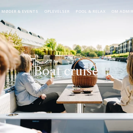
MØDER & EVENTS
OPLEVELSER
POOL & RELAX
OM ADMI
Boat cruise