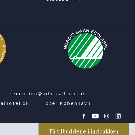
reception@admiralhotel.dk
alhotel.dk
Hotel København
Få tilbuddene i indbakken