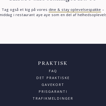
Tag også et kig på vores
dine & stay oplevelsespakke
–
middag i restaurant aye aye som en del af helhedsoplevel
PRAKTISK
FAQ
DET PRAKTISKE
GAVEKORT
PRISGARANTI
TRAFIKMELDINGER