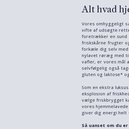
Alt hvad hj
Vores omhyggeligt s
vifte af udsøgte ret
foretrækker en sund 
friskskårne frugter 
forkæle dig selv med
nylavet røræg med ti
vafler, er vores mål a
selvfølgelig også tag
gluten og laktose* o
Som en ekstra luksus k
eksplosion af friskhe
vælge friskbrygget k
vores hjemmelavede i
giver dig energi helt
Så uanset om du er 