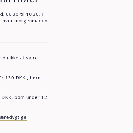
. 06.30 til 10.30. I
e, hvor morgenmaden
 du ikke at være
år 130 DKK , børn
 DKK, børn under 12
æredygtige
.