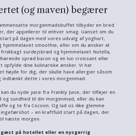
ertet (og maven) begærer
ammensatte morgenmadsbuffet tilbyder en bred
ter, der appellerer til enhver smag. Uanset om du
start på dagen med vores udvalg af yoghurt,
og hjemmelavet smoothie, eller om du ønsker at
 friskbagt surdejsbrød og hjemmelavet Nutella,
lhørende sprød bacon og en lun croissant eller
t opfylde dine kulinariske ønsker. Vi har
et højde for dig, der skulle have allergier såsom
g indtænkt dette i vores morgenmad.
an du nyde juice fra Frankly Juice, der tilføjer en
d og sundhed til din morgenmad, eller du kan
affe og te fra Cocoon. Og lad os ikke glemme
ngefærshot – en kraftfuld start på dagen, der
 til næste morgen.
gæst på hotellet eller en nysgerrig