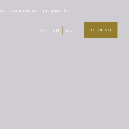
LAX
OM ADMIRAL
JUL & NYTÅR
DA
EN
DE
BOOK NU