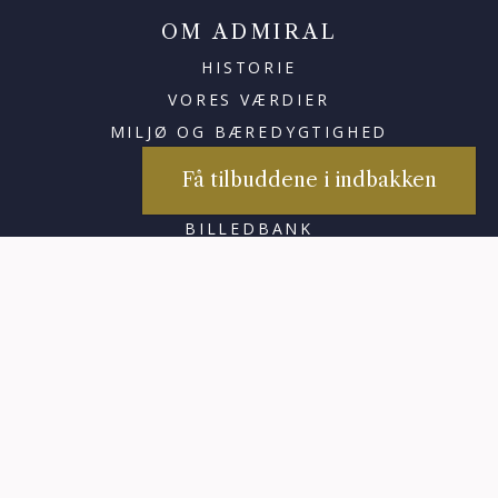
OM ADMIRAL
HISTORIE
VORES VÆRDIER
MILJØ OG BÆREDYGTIGHED
PRESSE
Få tilbuddene i indbakken
KARRIERE OG JOB
BILLEDBANK
×
Tilmeld dig vores
nyhedsbreve
Hold dig opdateret på de seneste
nyheder, modtag gode tilbud og
meget andet.