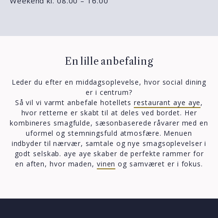
Weekend kl. 08.00 – 16.00
En lille anbefaling
Leder du efter en middagsoplevelse, hvor social dining
er i centrum?
Så vil vi varmt anbefale hotellets
restaurant aye aye
,
hvor retterne er skabt til at deles ved bordet. Her
kombineres smagfulde, sæsonbaserede råvarer med en
uformel og stemningsfuld atmosfære. Menuen
indbyder til nærvær, samtale og nye smagsoplevelser i
godt selskab. aye aye skaber de perfekte rammer for
en aften, hvor maden,
vinen
og samværet er i fokus.