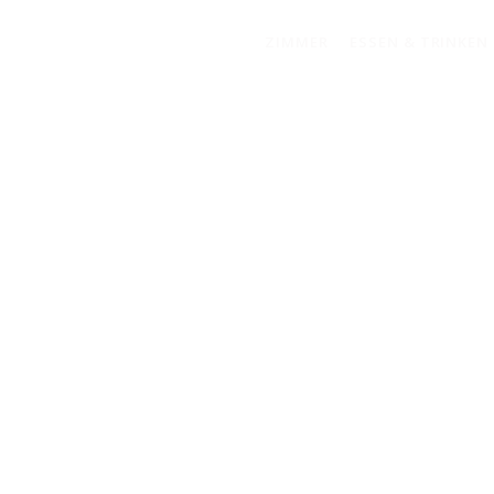
Skip
to
ZIMMER
ESSEN & TRINKEN
content