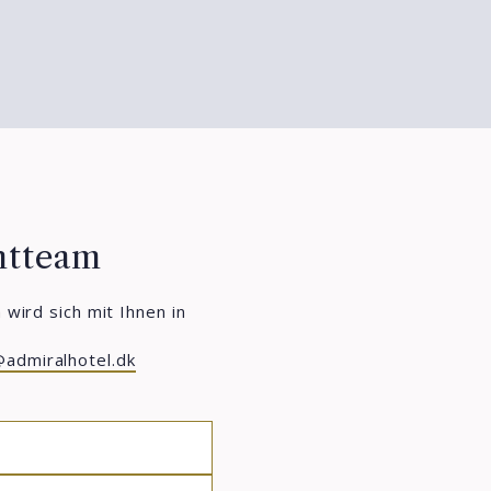
ntteam
 wird sich mit Ihnen in
admiralhotel.dk
MM
slash