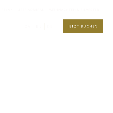
 RELAX
ÜBER ADMIRAL
WEIHNACHTEN & SILVESTER
DA
EN
DE
JETZT BUCHEN