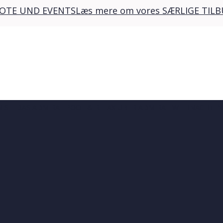
EBOTE UND EVENTS
Læs mere om vores SÆRLIGE TIL
N SIE DAS ADMIRAL
POOL & RELAX
ÜBER ADMIRAL
WEIHNACHTEN 